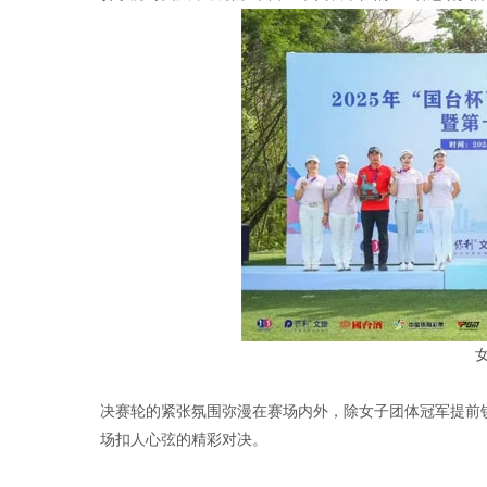
决赛轮的紧张氛围弥漫在赛场内外，除女子团体冠军提前
场扣人心弦的精彩对决。