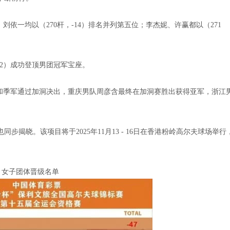
、刘依一均以（270杆，-14）排名并列第五位；李杰妮、许赢都以（271
62）成功登顶男团冠军宝座。
亚军和季军通过加洞决出，重庆男队周彦含最终在加洞赛胜出获得亚军，浙江
揭晓。该项目将于2025年11月13 - 16日在香港粉岭高尔夫球场举行
女子团体晋级名单