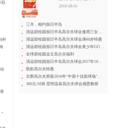
单冠
2018-08-01
三月，相约假日半岛
清远碧桂园假日半岛高尔夫球会逢周三女士尊享
清远碧桂园假日半岛高尔夫球会满60岁特惠
0杆
清远碧桂园假日半岛高尔夫球会青少年GOLF专场
终
全球碧桂园业主高尔夫福利
清远碧桂园假日半岛高尔夫球会2017年10月1日起打球特惠
凯歌高尔夫特惠
运动
京辉高尔夫荣获2016年“中国十佳新球场”称号
300元/18洞 昆明温泉高尔夫球会感恩教师
在香
”