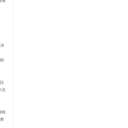
维维
及决
帮助
的比
尔夫
港粉
世界