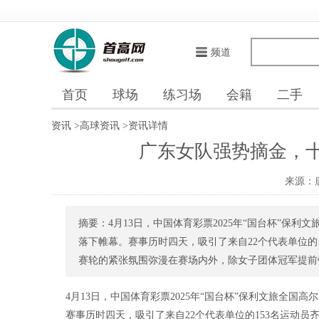
频道
首页
球场
练习场
会籍
二手
资讯
>
高球资讯
>
资讯详情
广东女队强势摘金，
来源：
摘要：4月13日，中国体育彩票2025年“国台杯”保
落下帷幕。赛事历时四天，吸引了来自22个代表单位的
赛轮的紧张氛围弥漫在赛场内外，除女子团体冠军提前锁
4月13日，中国体育彩票2025年“国台杯”保利文旅全
赛事历时四天，吸引了来自22个代表单位的153名运动