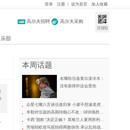
登录
注册
|
设为首页
加入收藏
高尔夫招聘
高尔夫采购
俱乐部
本周话题
名嘴给伍兹复出泼冷水：
没有新挥杆还会受伤
满
决
众星七嘴八舌谈伍兹归来 小麦不想凑老虎热闹
米勒对伍兹的高期待痴心不改：6到8场胜利没问题
卡西“脱欧”决定正确？ 英格兰人要用胜利来证明
幕。
劳瑞拍欧巡马屁拍得两败俱伤 承认乱转战线遭反噬