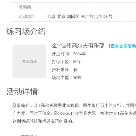
赞助商
活动地址
北京 北京 朝阳区 来广营北路150号
练习场介绍
金T佳伟高尔夫俱乐部
[查看更多活动
开业时间：
2004年
打位个数：
80个
推杆果岭：
有
场地类型：
室外
活动详情
赛事简介：金T高尔夫联手北京晚报、民生银行万丰路支行，共同
广力度。同时正值金T高尔夫2014收官赛之际，答谢对金T高尔
达到切磋球技和增进友谊的目的。