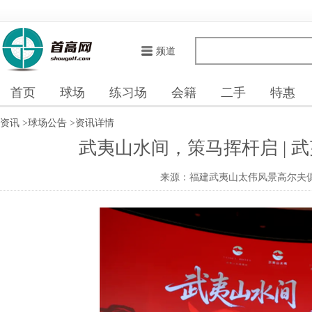
频道
首页
球场
练习场
会籍
二手
特惠
资讯
>
球场公告
>
资讯详情
武夷山水间，策马挥杆启 | 
来源：福建武夷山太伟风景高尔夫