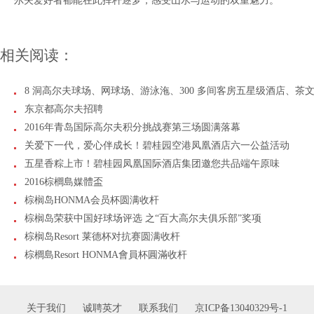
尔夫爱好者都能在此挥杆逐梦，感受山水与运动的双重魅力。
相关阅读：
8 洞高尔夫球场、网球场、游泳沲、300 多间客房五星级酒店、茶
东京都高尔夫招聘
2016年青岛国际高尔夫积分挑战赛第三场圆满落幕
关爱下一代，爱心伴成长！碧桂园空港凤凰酒店六一公益活动
五星香粽上市！碧桂园凤凰国际酒店集团邀您共品端午原味
2016棕櫚島媒體盃
棕榈岛HONMA会员杯圆满收杆
棕榈岛荣获中国好球场评选 之“百大高尔夫俱乐部”奖项
棕榈岛Resort 莱德杯对抗赛圆满收杆
棕櫚島Resort HONMA會員杯圓滿收杆
关于我们
诚聘英才
联系我们
京ICP备13040329号-1